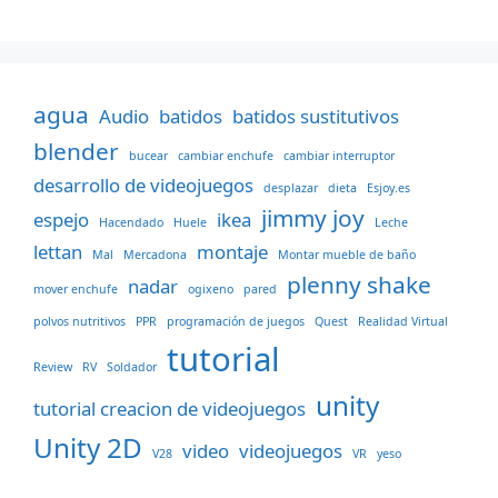
agua
Audio
batidos
batidos sustitutivos
blender
bucear
cambiar enchufe
cambiar interruptor
desarrollo de videojuegos
desplazar
dieta
Esjoy.es
jimmy joy
espejo
ikea
Hacendado
Huele
Leche
lettan
montaje
Mal
Mercadona
Montar mueble de baño
plenny shake
nadar
mover enchufe
ogixeno
pared
polvos nutritivos
PPR
programación de juegos
Quest
Realidad Virtual
tutorial
Review
RV
Soldador
unity
tutorial creacion de videojuegos
Unity 2D
video
videojuegos
V28
VR
yeso