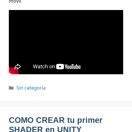
móvil.
Categorías
Sin categoría
COMO CREAR tu primer
SHADER en UNITY