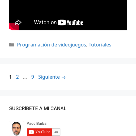
Categorías
Programación de videojuegos
,
Tutoriales
Página
Página
Página
1
2
…
9
Siguiente
→
SUSCRÍBETE A MI CANAL