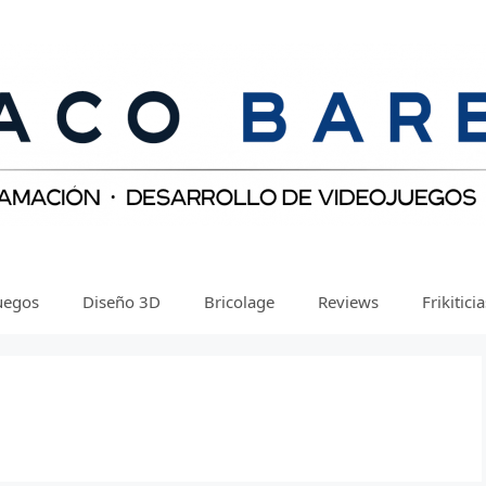
uegos
Diseño 3D
Bricolage
Reviews
Frikitici