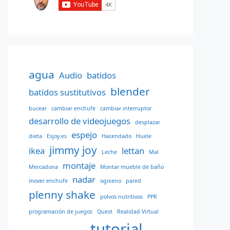
agua
Audio
batidos
blender
batidos sustitutivos
bucear
cambiar enchufe
cambiar interruptor
desarrollo de videojuegos
desplazar
espejo
dieta
Esjoy.es
Hacendado
Huele
jimmy joy
ikea
lettan
Leche
Mal
montaje
Mercadona
Montar mueble de baño
nadar
mover enchufe
ogixeno
pared
plenny shake
polvos nutritivos
PPR
programación de juegos
Quest
Realidad Virtual
tutorial