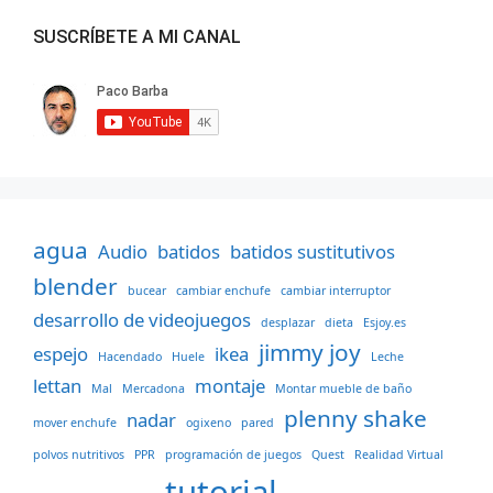
SUSCRÍBETE A MI CANAL
agua
Audio
batidos
batidos sustitutivos
blender
bucear
cambiar enchufe
cambiar interruptor
desarrollo de videojuegos
desplazar
dieta
Esjoy.es
jimmy joy
espejo
ikea
Hacendado
Huele
Leche
lettan
montaje
Mal
Mercadona
Montar mueble de baño
plenny shake
nadar
mover enchufe
ogixeno
pared
polvos nutritivos
PPR
programación de juegos
Quest
Realidad Virtual
tutorial