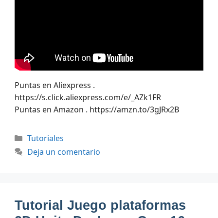
Puntas en Aliexpress .
https://s.click.aliexpress.com/e/_AZk1FR
Puntas en Amazon . https://amzn.to/3gJRx2B
Categorías
Tutoriales
Deja un comentario
Tutorial Juego plataformas