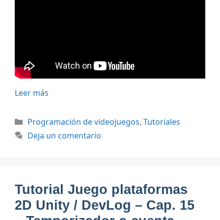
Leer más
Categorías
Programación de videojuegos
,
Tutoriales
Deja un comentario
Tutorial Juego plataformas
2D Unity / DevLog – Cap. 15