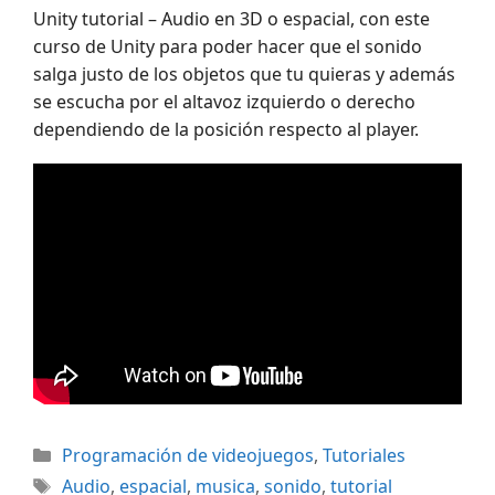
Unity tutorial – Audio en 3D o espacial, con este
curso de Unity para poder hacer que el sonido
salga justo de los objetos que tu quieras y además
se escucha por el altavoz izquierdo o derecho
dependiendo de la posición respecto al player.
Categorías
Programación de videojuegos
,
Tutoriales
Etiquetas
Audio
,
espacial
,
musica
,
sonido
,
tutorial