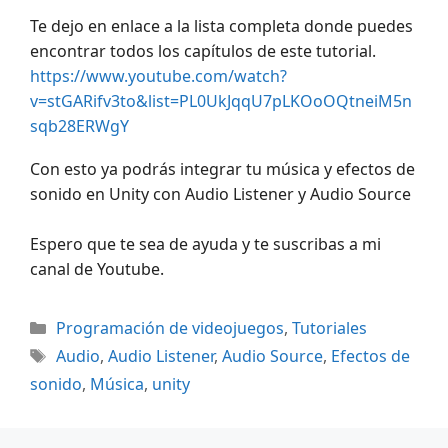
Te dejo en enlace a la lista completa donde puedes
encontrar todos los capítulos de este tutorial.
https://www.youtube.com/watch?
v=stGARifv3to&list=PL0UkJqqU7pLKOoOQtneiM5n
sqb28ERWgY
Con esto ya podrás integrar tu música y efectos de
sonido en Unity con Audio Listener y Audio Source
Espero que te sea de ayuda y te suscribas a mi
canal de Youtube.
Categorías
Programación de videojuegos
,
Tutoriales
Etiquetas
Audio
,
Audio Listener
,
Audio Source
,
Efectos de
sonido
,
Música
,
unity