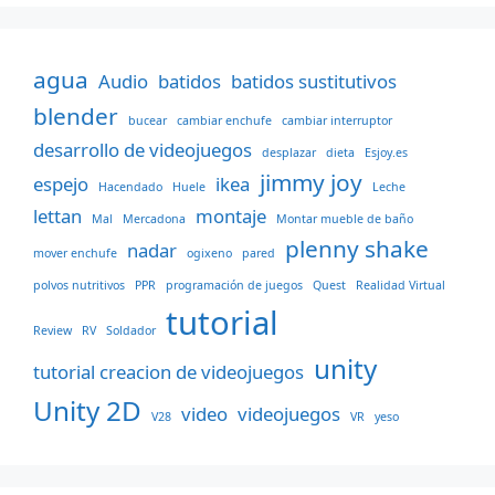
agua
Audio
batidos
batidos sustitutivos
blender
bucear
cambiar enchufe
cambiar interruptor
desarrollo de videojuegos
desplazar
dieta
Esjoy.es
jimmy joy
espejo
ikea
Hacendado
Huele
Leche
lettan
montaje
Mal
Mercadona
Montar mueble de baño
plenny shake
nadar
mover enchufe
ogixeno
pared
polvos nutritivos
PPR
programación de juegos
Quest
Realidad Virtual
tutorial
Review
RV
Soldador
unity
tutorial creacion de videojuegos
Unity 2D
video
videojuegos
V28
VR
yeso