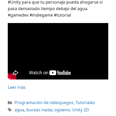
#Unity para que tu personaje pueda ahogarse si
pasa demasiado tiempo debajo del agua.
#gamedev #indiegame #tutorial
Leer más
Categorías
Programación de videojuegos
,
Tutoriales
Etiquetas
agua
,
bucear
,
nadar
,
ogixeno
,
Unity 2D