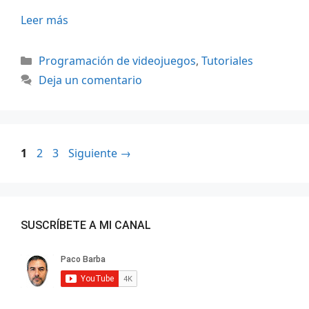
Leer más
Categorías
Programación de videojuegos
,
Tutoriales
Deja un comentario
Página
Página
Página
1
2
3
Siguiente
→
SUSCRÍBETE A MI CANAL