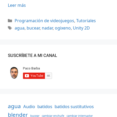
Leer más
Categorías
Programación de videojuegos
,
Tutoriales
Etiquetas
agua
,
bucear
,
nadar
,
ogixeno
,
Unity 2D
SUSCRÍBETE A MI CANAL
agua
Audio
batidos
batidos sustitutivos
blender
bucear
cambiar enchufe
cambiar interruptor