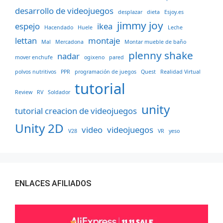
desarrollo de videojuegos
desplazar
dieta
Esjoy.es
jimmy joy
espejo
ikea
Hacendado
Huele
Leche
lettan
montaje
Mal
Mercadona
Montar mueble de baño
plenny shake
nadar
mover enchufe
ogixeno
pared
polvos nutritivos
PPR
programación de juegos
Quest
Realidad Virtual
tutorial
Review
RV
Soldador
unity
tutorial creacion de videojuegos
Unity 2D
video
videojuegos
V28
VR
yeso
ENLACES AFILIADOS