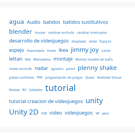
agua
Audio
batidos
batidos sustitutivos
blender
bucear
cambiar enchufe
cambiar interruptor
desarrollo de videojuegos
desplazar
dieta
Esjoy.es
jimmy joy
espejo
ikea
Hacendado
Huele
Leche
lettan
montaje
Mal
Mercadona
Montar mueble de baño
plenny shake
nadar
mover enchufe
ogixeno
pared
polvos nutritivos
PPR
programación de juegos
Quest
Realidad Virtual
tutorial
Review
RV
Soldador
unity
tutorial creacion de videojuegos
Unity 2D
video
videojuegos
V28
VR
yeso