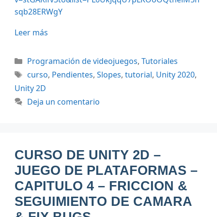
sqb28ERWgY
Leer más
Categorías
Programación de videojuegos
,
Tutoriales
Etiquetas
curso
,
Pendientes
,
Slopes
,
tutorial
,
Unity 2020
,
Unity 2D
Deja un comentario
CURSO DE UNITY 2D –
JUEGO DE PLATAFORMAS –
CAPITULO 4 – FRICCION &
SEGUIMIENTO DE CAMARA
& FIX BUGS