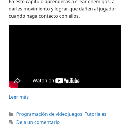
En este capítulo aprenderás a crear enemigos, a
darles movimiento y lograr que dañen al jugador
cuando haga contacto con ellos.
Leer más
Categorías
Programación de videojuegos
,
Tutoriales
Deja un comentario