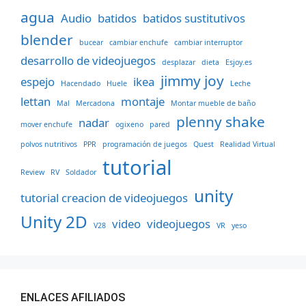
agua
Audio
batidos
batidos sustitutivos
blender
bucear
cambiar enchufe
cambiar interruptor
desarrollo de videojuegos
desplazar
dieta
Esjoy.es
jimmy joy
espejo
ikea
Hacendado
Huele
Leche
lettan
montaje
Mal
Mercadona
Montar mueble de baño
plenny shake
nadar
mover enchufe
ogixeno
pared
polvos nutritivos
PPR
programación de juegos
Quest
Realidad Virtual
tutorial
Review
RV
Soldador
unity
tutorial creacion de videojuegos
Unity 2D
video
videojuegos
V28
VR
yeso
ENLACES AFILIADOS