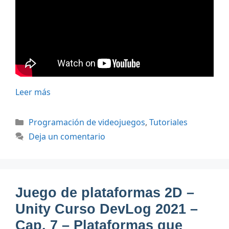
Leer más
Categorías
Programación de videojuegos
,
Tutoriales
Deja un comentario
Juego de plataformas 2D –
Unity Curso DevLog 2021 –
Cap. 7 – Plataformas que