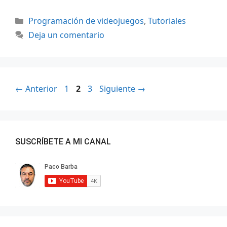
Categorías
Programación de videojuegos
,
Tutoriales
Deja un comentario
Página
Página
Página
←
Anterior
1
2
3
Siguiente
→
SUSCRÍBETE A MI CANAL