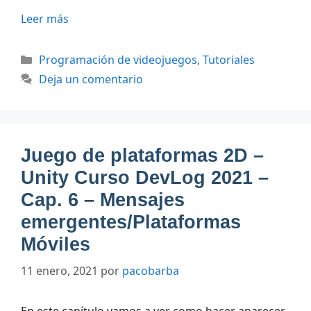
Leer más
Categorías
Programación de videojuegos
,
Tutoriales
Deja un comentario
Juego de plataformas 2D –
Unity Curso DevLog 2021 –
Cap. 6 – Mensajes
emergentes/Plataformas
Móviles
11 enero, 2021
por
pacobarba
En este capítulo vamos a ver como hacer aparecer