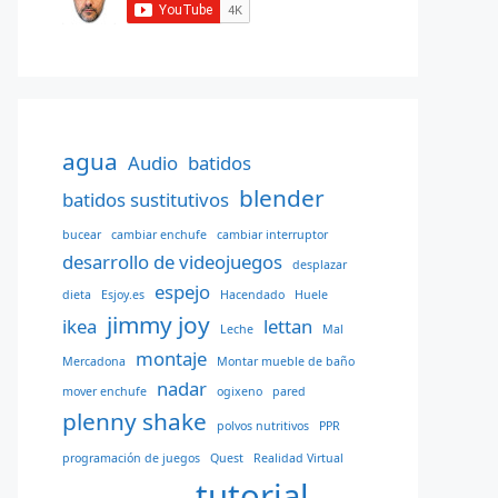
agua
Audio
batidos
blender
batidos sustitutivos
bucear
cambiar enchufe
cambiar interruptor
desarrollo de videojuegos
desplazar
espejo
dieta
Esjoy.es
Hacendado
Huele
jimmy joy
ikea
lettan
Leche
Mal
montaje
Mercadona
Montar mueble de baño
nadar
mover enchufe
ogixeno
pared
plenny shake
polvos nutritivos
PPR
programación de juegos
Quest
Realidad Virtual
tutorial