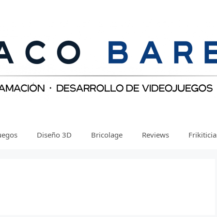
uegos
Diseño 3D
Bricolage
Reviews
Frikitici