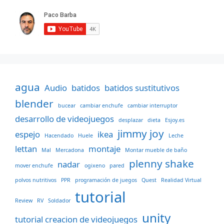
agua
Audio
batidos
batidos sustitutivos
blender
bucear
cambiar enchufe
cambiar interruptor
desarrollo de videojuegos
desplazar
dieta
Esjoy.es
jimmy joy
espejo
ikea
Hacendado
Huele
Leche
lettan
montaje
Mal
Mercadona
Montar mueble de baño
plenny shake
nadar
mover enchufe
ogixeno
pared
polvos nutritivos
PPR
programación de juegos
Quest
Realidad Virtual
tutorial
Review
RV
Soldador
unity
tutorial creacion de videojuegos