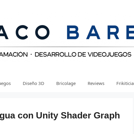
uegos
Diseño 3D
Bricolage
Reviews
Frikitici
agua con Unity Shader Graph