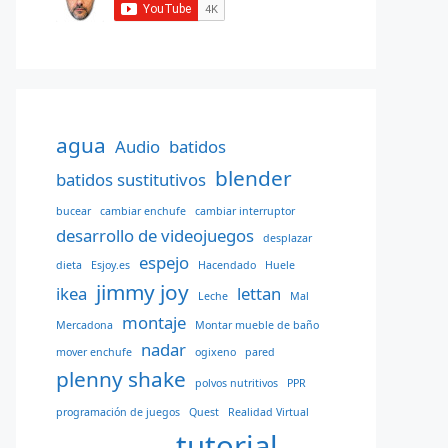
agua
Audio
batidos
blender
batidos sustitutivos
bucear
cambiar enchufe
cambiar interruptor
desarrollo de videojuegos
desplazar
espejo
dieta
Esjoy.es
Hacendado
Huele
jimmy joy
ikea
lettan
Leche
Mal
montaje
Mercadona
Montar mueble de baño
nadar
mover enchufe
ogixeno
pared
plenny shake
polvos nutritivos
PPR
programación de juegos
Quest
Realidad Virtual
tutorial