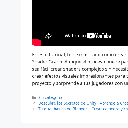
En este tutorial, te he mostrado cómo crear 
Shader Graph. Aunque el proceso puede par
sea fácil crear shaders complejos sin neces
crear efectos visuales impresionantes para 
proyecto y sorprende a tus jugadores con u
Categorías
Sin categoría
Descubre los Secretos de Unity : Aprende a Cre
Tutorial básico de Blender – Crear cajonera y c