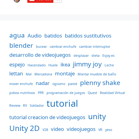
agua
Audio
batidos
batidos sustitutivos
blender
bucear
cambiar enchufe
cambiar interruptor
desarrollo de videojuegos
desplazar
dieta
Esjoy.es
jimmy joy
espejo
ikea
Hacendado
Huele
Leche
lettan
montaje
Mal
Mercadona
Montar mueble de baño
plenny shake
nadar
mover enchufe
ogixeno
pared
polvos nutritivos
PPR
programación de juegos
Quest
Realidad Virtual
tutorial
Review
RV
Soldador
unity
tutorial creacion de videojuegos
Unity 2D
video
videojuegos
V28
VR
yeso