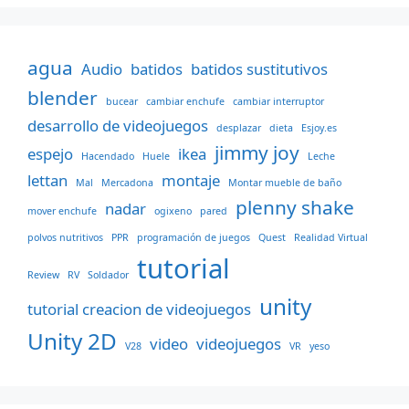
agua
Audio
batidos
batidos sustitutivos
blender
bucear
cambiar enchufe
cambiar interruptor
desarrollo de videojuegos
desplazar
dieta
Esjoy.es
jimmy joy
espejo
ikea
Hacendado
Huele
Leche
lettan
montaje
Mal
Mercadona
Montar mueble de baño
plenny shake
nadar
mover enchufe
ogixeno
pared
polvos nutritivos
PPR
programación de juegos
Quest
Realidad Virtual
tutorial
Review
RV
Soldador
unity
tutorial creacion de videojuegos
Unity 2D
video
videojuegos
V28
VR
yeso