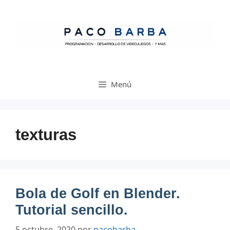
Saltar
al
contenido
Menú
texturas
Bola de Golf en Blender.
Tutorial sencillo.
5 octubre, 2020
por
pacobarba