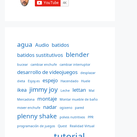
agua
Audio
batidos
blender
batidos sustitutivos
bucear
cambiar enchufe
cambiar interruptor
desarrollo de videojuegos
desplazar
espejo
dieta
Esjoy.es
Hacendado
Huele
jimmy joy
ikea
lettan
Leche
Mal
montaje
Mercadona
Montar mueble de baño
nadar
mover enchufe
ogixeno
pared
plenny shake
polvos nutritivos
PPR
programación de juegos
Quest
Realidad Virtual
tutorial