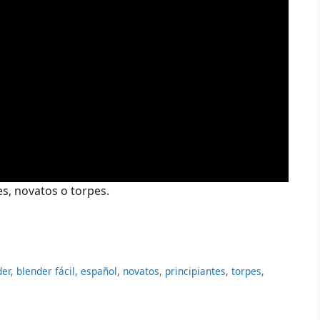
es, novatos o torpes.
der
,
blender fácil
,
español
,
novatos
,
principiantes
,
torpes
,