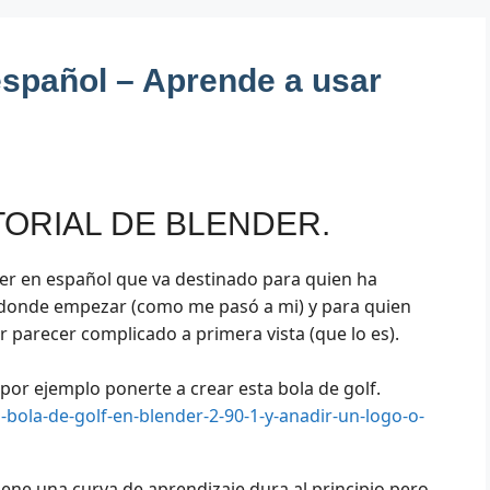
español – Aprende a usar
TORIAL DE BLENDER.
der en español que va destinado para quien ha
r donde empezar (como me pasó a mi) y para quien
r parecer complicado a primera vista (que lo es).
or ejemplo ponerte a crear esta bola de golf.
bola-de-golf-en-blender-2-90-1-y-anadir-un-logo-o-
iene una curva de aprendizaje dura al principio pero