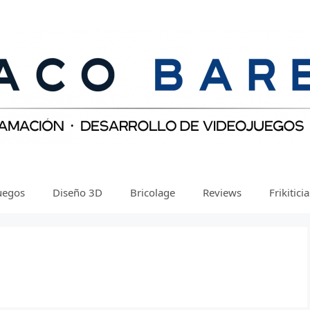
uegos
Diseño 3D
Bricolage
Reviews
Frikitici