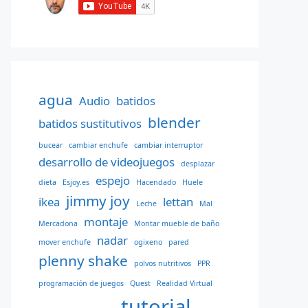
agua
Audio
batidos
blender
batidos sustitutivos
bucear
cambiar enchufe
cambiar interruptor
desarrollo de videojuegos
desplazar
espejo
dieta
Esjoy.es
Hacendado
Huele
jimmy joy
ikea
lettan
Leche
Mal
montaje
Mercadona
Montar mueble de baño
nadar
mover enchufe
ogixeno
pared
plenny shake
polvos nutritivos
PPR
programación de juegos
Quest
Realidad Virtual
tutorial