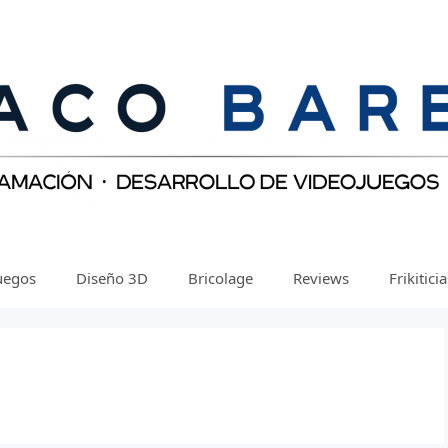
uegos
Diseño 3D
Bricolage
Reviews
Frikitici