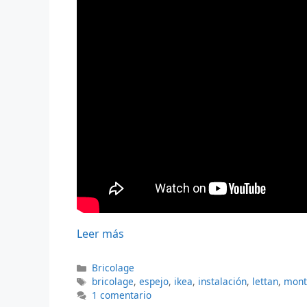
Leer más
Categorías
Bricolage
Etiquetas
bricolage
,
espejo
,
ikea
,
instalación
,
lettan
,
mont
1 comentario