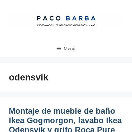
Saltar
al
contenido
Menú
odensvik
Montaje de mueble de baño
Ikea Gogmorgon, lavabo Ikea
Odensvik y grifo Roca Pure