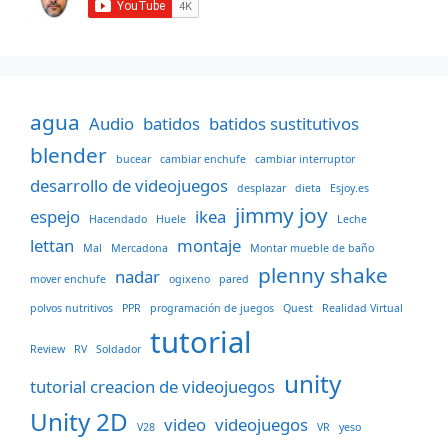
agua
Audio
batidos
batidos sustitutivos
blender
bucear
cambiar enchufe
cambiar interruptor
desarrollo de videojuegos
desplazar
dieta
Esjoy.es
jimmy joy
espejo
ikea
Hacendado
Huele
Leche
lettan
montaje
Mal
Mercadona
Montar mueble de baño
plenny shake
nadar
mover enchufe
ogixeno
pared
polvos nutritivos
PPR
programación de juegos
Quest
Realidad Virtual
tutorial
Review
RV
Soldador
unity
tutorial creacion de videojuegos
Unity 2D
video
videojuegos
V28
VR
yeso