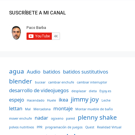
SUSCRÍBETE A MI CANAL
agua
Audio
batidos
batidos sustitutivos
blender
bucear
cambiar enchufe
cambiar interruptor
desarrollo de videojuegos
desplazar
dieta
Esjoy.es
jimmy joy
espejo
ikea
Hacendado
Huele
Leche
lettan
montaje
Mal
Mercadona
Montar mueble de baño
plenny shake
nadar
mover enchufe
ogixeno
pared
polvos nutritivos
PPR
programación de juegos
Quest
Realidad Virtual