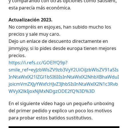
y comparando con otras opciones como Satislent,
esta parecía más económica.
Actualización 2023.
No compréis en esjoy.es, han subido mucho los
precios y sale muy caro.
Dejo un enlace de descuento directamente en
jimmyjoy, si lo pides desde europa tienen mejores
precios.
https://i.refs.cc/GOElYQ9p?
smile_ref=eyJzbWlsZV9zb3VyY2UiOiJzbWlsZV91aSIs
InNtaWxlX21lZGl1bSI6IiIsInNtaWxlX2NhbXBhaWduI
joicmVmZXJyYWxfcHJvZ3JhbSIsInNtaWxlX2N1c3Rvb
WVyX2lkIjoxNjMxNDgzODE2fQ%3D%3D
En el siguiente vídeo hago un pequeño unboxing
del primer pedido y explico un poco los motivos
para probar estos batidos sustitutivos.